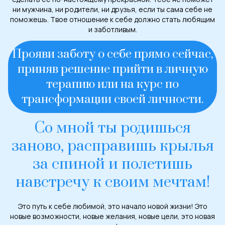
ни мужчина, ни родители, ни друзья, если ты сама себе не
поможешь. Твое отношение к себе должно стать любящим
и заботливым.
Прояви заботу о себе прямо сейчас,
приняв решение прийти в личную
терапию или на курс по
трансформации своей личности.
Со мной ты родишься
заново, расправишь крылья
за спиной и полетишь
навстречу к своим мечтам!
Это путь к себе любимой, это начало новой жизни! Это
новые возможности, новые желания, новые цели, это новая